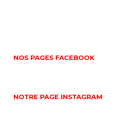
Lundi au vendredi : 8h - 12h | 13h30 - 18h
Samedi : 9h - 12h | 13:30 - 17h
FORMULAIRE DE CONTACT
NOS PAGES FACEBOOK
NOTRE PAGE INSTAGRAM