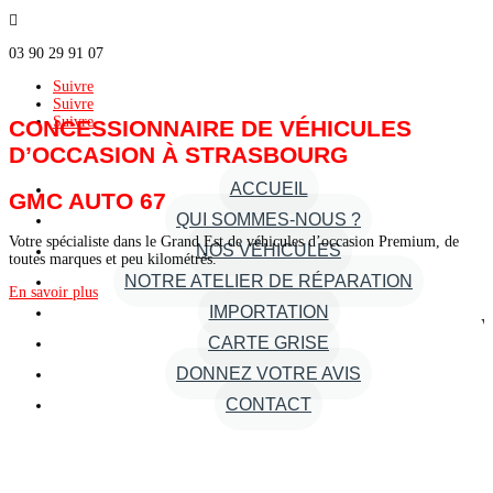

03 90 29 91 07
Suivre
Suivre
Suivre
CONCESSIONNAIRE DE VÉHICULES
D’OCCASION À STRASBOURG
ACCUEIL
GMC AUTO 67
QUI SOMMES-NOUS ?
Votre spécialiste dans le Grand Est de véhicules d’occasion Premium, de
NOS VÉHICULES
toutes marques et peu kilométrés.
NOTRE ATELIER DE RÉPARATION
En savoir plus
IMPORTATION
Vo
CARTE GRISE
DONNEZ VOTRE AVIS
CONTACT