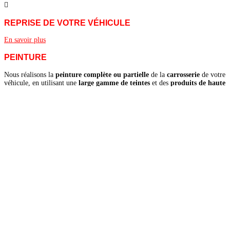

REPRISE DE VOTRE VÉHICULE
En savoir plus
PEINTURE
Nous réalisons la
peinture complète ou partielle
de la
carrosserie
de votre
véhicule, en utilisant une
large gamme de teintes
et des
produits de haute
qualité
. Le rendu final respecte les normes constructeurs pour une finition
irréprochable.
CARROSSERIE
Notre
atelier carrosserie
prend en charge la
réparation de tous types de
dommages
: rayures, bosses, chocs, ou sinistres. Nous redonnons à votre
véhicule son
aspect d’origine
, dans les meilleurs délais.
PNEUS
Nous vous proposons la
vente de pneus neufs toutes marques
, adaptés à
votre véhicule et à vos besoins. Nos équipes assurent également le
montage
et l’
équilibrage précis
de vos roues, pour une tenue de route optimale et
une sécurité maximale.
MÉCANIQUE