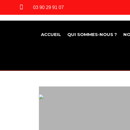

03 90 29 91 07
ACCUEIL
QUI SOMMES-NOUS ?
NO