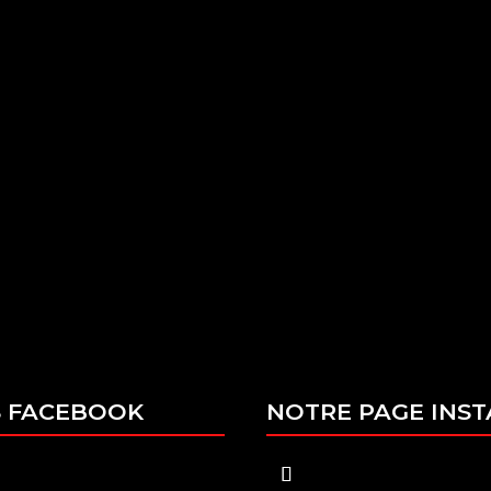
SE
HORAIRES
Mardi - vendredi : 08:00–12:
DU MARAIS
13:30–18:00
CHILTIGHEIM
Samedi : 09:00–12:00 / 13:30
S FACEBOOK
NOTRE PAGE INS