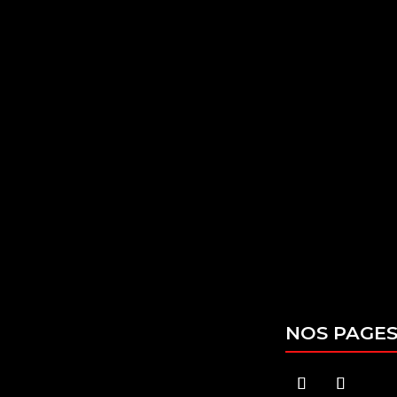
TÉLÉPHONE
ADRES
03 90 29 91 07
55 RUE 
67300 S
NOS PAGE