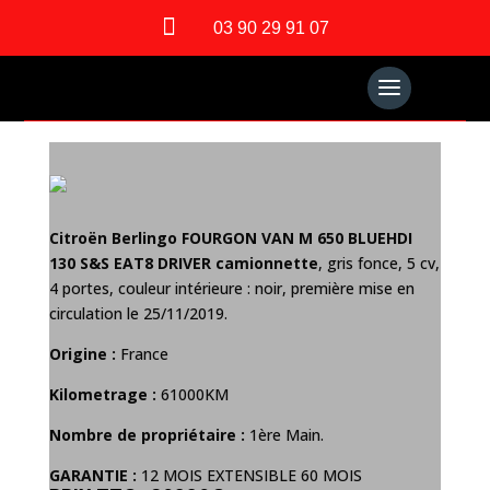

03 90 29 91 07
Citroën Berlingo FOURGON VAN M 650 BLUEHDI
130 S&S EAT8 DRIVER camionnette
, gris fonce, 5 cv,
4 portes, couleur intérieure : noir, première mise en
circulation le 25/11/2019.
Origine :
France
Kilometrage :
61000KM
Nombre de propriétaire :
1ère Main.
GARANTIE :
12 MOIS EXTENSIBLE 60 MOIS