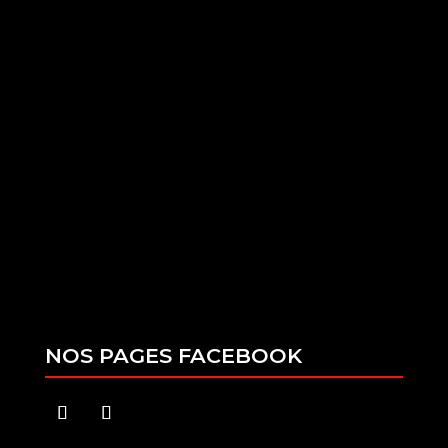
Mardi - vendredi : 08:00–12:00 | 13:30–18:00
Samedi : 09:00–12:00 / 13:30–17:00
FORMULAIRE DE CONTACT
NOS PAGES FACEBOOK